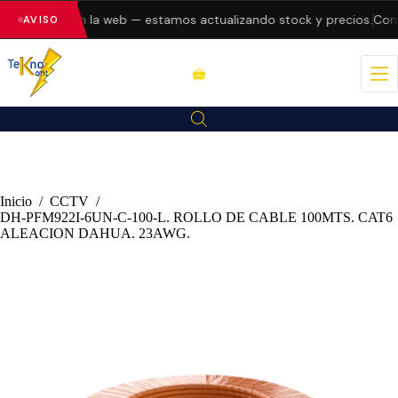
do errores en la web — estamos actualizando stock y precios.
Consu
AVISO
Inicio
/
CCTV
/
DH-PFM922I-6UN-C-100-L. ROLLO DE CABLE 100MTS. CAT6
ALEACION DAHUA. 23AWG.