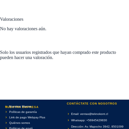
Valoraciones
No hay valoraciones aún.
Solo los usuarios registrados que hayan comprado este producto
pueden hacer una valoración.
CONTÁCTATE CON NOSOTROS
Nuestras Marcas
NUESTRA EMPRESA
Políticas de garantía
Email: ventas@teknokont.cl
Link de pago Webpay Plus
Whatsapp: +56945429830
Quiénes somos
Dirección: Av. Mapocho 3942, 8501099
Políticas de envió