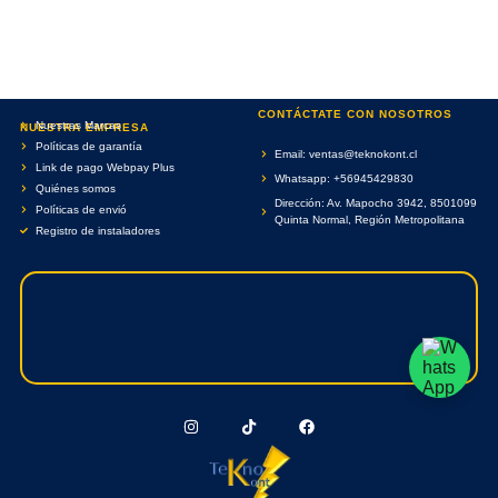
CONTÁCTATE CON NOSOTROS
Nuestras Marcas
NUESTRA EMPRESA
Políticas de garantía
Email: ventas@teknokont.cl
Link de pago Webpay Plus
Whatsapp: +56945429830
Quiénes somos
Dirección: Av. Mapocho 3942, 8501099
Políticas de envió
Quinta Normal, Región Metropolitana
Registro de instaladores