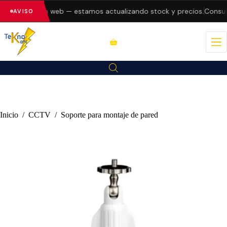
 errores en la web — estamos actualizando stock y precios.
Consult
AVISO
Inicio
/
CCTV
/
Soporte para montaje de pared