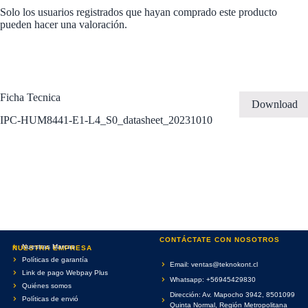
Solo los usuarios registrados que hayan comprado este producto
pueden hacer una valoración.
Ficha Tecnica
Download
IPC-HUM8441-E1-L4_S0_datasheet_20231010
CONTÁCTATE CON NOSOTROS
Nuestras Marcas
NUESTRA EMPRESA
Políticas de garantía
Email: ventas@teknokont.cl
Link de pago Webpay Plus
Whatsapp: +56945429830
Quiénes somos
Dirección: Av. Mapocho 3942, 8501099
Políticas de envió
Quinta Normal, Región Metropolitana