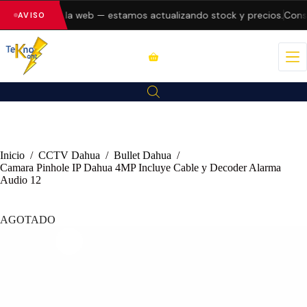
o errores en la web — estamos actualizando stock y precios.
Consul
AVISO
Inicio
/
CCTV Dahua
/
Bullet Dahua
/
Camara Pinhole IP Dahua 4MP Incluye Cable y Decoder Alarma
Audio 12
AGOTADO