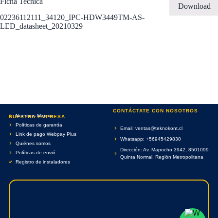
Ficha Tecnica
Download
02236112111_34120_IPC-HDW3449TM-AS-
LED_datasheet_20210329
CONTÁCTATE CON NOSOTROS
Nuestras Marcas
NUESTRA EMPRESA
Políticas de garantía
Email: ventas@teknokont.cl
Link de pago Webpay Plus
Whatsapp: +56945429830
Quiénes somos
Dirección: Av. Mapocho 3942, 8501099
Políticas de envió
Quinta Normal, Región Metropolitana
Registro de instaladores