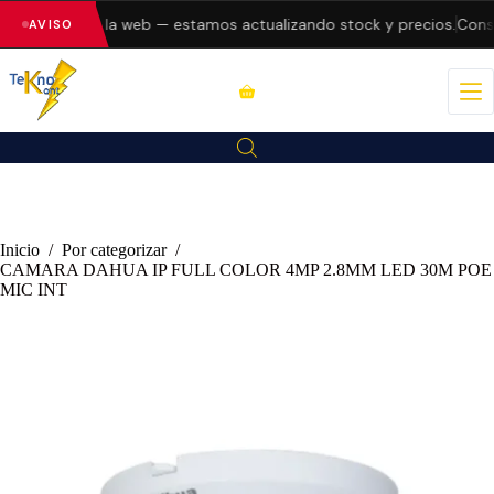
o errores en la web — estamos actualizando stock y precios.
Consul
AVISO
Inicio
/
Por categorizar
/
CAMARA DAHUA IP FULL COLOR 4MP 2.8MM LED 30M POE
MIC INT