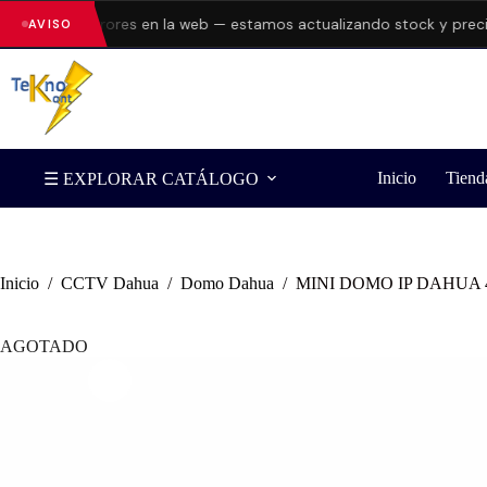
ntando errores en la web — estamos actualizando stock y precios.
AVISO
Inicio
Tiend
☰ EXPLORAR CATÁLOGO
Inicio
/
CCTV Dahua
/
Domo Dahua
/
MINI DOMO IP DAHUA 4M
AGOTADO