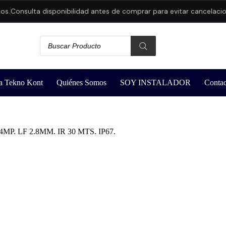
Consulta disponibilidad antes de comprar para evitar cancelaciones
a Tekno Kont
Quiénes Somos
SOY INSTALADOR
Contac
P. LF 2.8MM. IR 30 MTS. IP67.