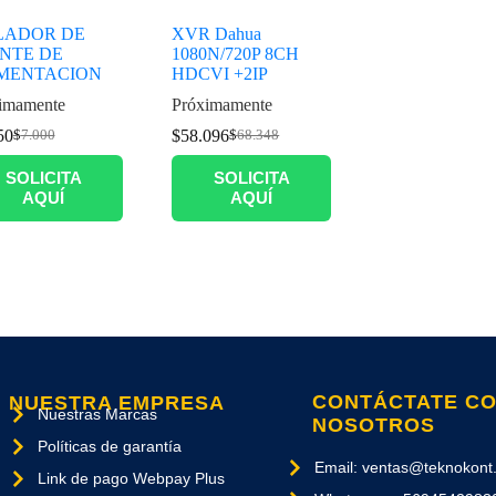
LADOR DE
XVR Dahua
NTE DE
1080N/720P 8CH
MENTACION
HDCVI +2IP
imamente
Próximamente
50
$
58.096
$
7.000
$
68.348
SOLICITA
SOLICITA
AQUÍ
AQUÍ
CONTÁCTATE C
NUESTRA EMPRESA
Nuestras Marcas
NOSOTROS
Políticas de garantía
Email: ventas@teknokont.
Link de pago Webpay Plus