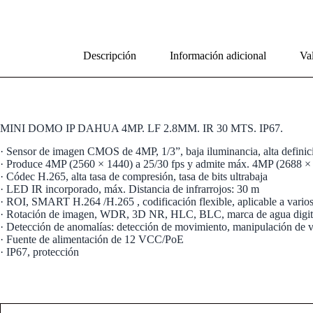
Descripción
Información adicional
Val
MINI DOMO IP DAHUA 4MP. LF 2.8MM. IR 30 MTS. IP67.
· Sensor de imagen CMOS de 4MP, 1/3”, baja iluminancia, alta defini
· Produce 4MP (2560 × 1440) a 25/30 fps y admite máx. 4MP (2688 × 
· Códec H.265, alta tasa de compresión, tasa de bits ultrabaja
· LED IR incorporado, máx. Distancia de infrarrojos: 30 m
· ROI, SMART H.264 /H.265 , codificación flexible, aplicable a vari
· Rotación de imagen, WDR, 3D NR, HLC, BLC, marca de agua digital,
· Detección de anomalías: detección de movimiento, manipulación de víd
· Fuente de alimentación de 12 VCC/PoE
· IP67, protección