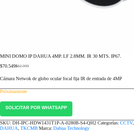
MINI DOMO IP DAHUA 4MP. LF 2.8MM. IR 30 MTS. IP67.
$
70.549
$
82.999
Cámara Netwok de globo ocular focal fija IR de entrada de 4MP
Próximamente
SOLICITAR POR WHATSAPP
SKU:
DH-IPC-HDW1431T1P-A-0280B-S4-QH2
Categorías:
CCTV
DAHUA
,
TKCMB
Marca:
Dahua Technology