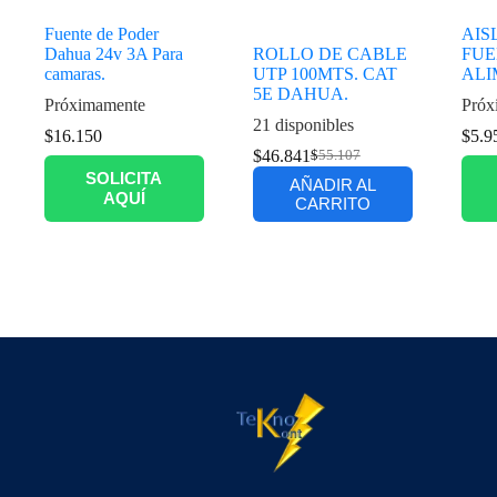
Fuente de Poder
AIS
Dahua 24v 3A Para
ROLLO DE CABLE
FUE
camaras.
UTP 100MTS. CAT
ALI
5E DAHUA.
Próximamente
Próx
21 disponibles
$
16.150
$
5.9
$
46.841
$
55.107
SOLICITA
AÑADIR AL
AQUÍ
CARRITO