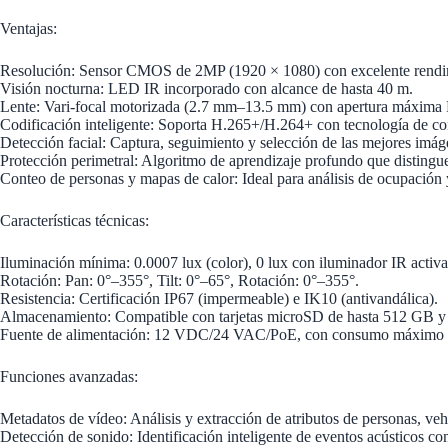
Ventajas:
Resolución: Sensor CMOS de 2MP (1920 × 1080) con excelente rendimi
Visión nocturna: LED IR incorporado con alcance de hasta 40 m.
Lente: Vari-focal motorizada (2.7 mm–13.5 mm) con apertura máxima F
Codificación inteligente: Soporta H.265+/H.264+ con tecnología de c
Detección facial: Captura, seguimiento y selección de las mejores imáge
Protección perimetral: Algoritmo de aprendizaje profundo que distingue
Conteo de personas y mapas de calor: Ideal para análisis de ocupación 
Características técnicas:
Iluminación mínima: 0.0007 lux (color), 0 lux con iluminador IR activ
Rotación: Pan: 0°–355°, Tilt: 0°–65°, Rotación: 0°–355°.
Resistencia: Certificación IP67 (impermeable) e IK10 (antivandálica).
Almacenamiento: Compatible con tarjetas microSD de hasta 512 GB 
Fuente de alimentación: 12 VDC/24 VAC/PoE, con consumo máximo 
Funciones avanzadas:
Metadatos de vídeo: Análisis y extracción de atributos de personas, veh
Detección de sonido: Identificación inteligente de eventos acústicos com