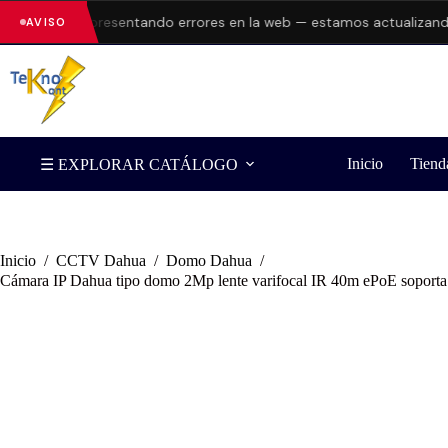
a
están presentando errores en la web — estamos actualizando stock
AVISO
Inicio
Tiend
☰ EXPLORAR CATÁLOGO
Inicio
/
CCTV Dahua
/
Domo Dahua
/
Cámara IP Dahua tipo domo 2Mp lente varifocal IR 40m ePoE sopor