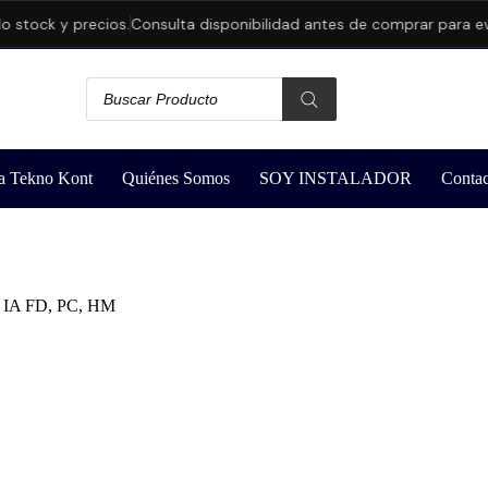
 y precios.
Consulta disponibilidad antes de comprar para evitar ca
a Tekno Kont
Quiénes Somos
SOY INSTALADOR
Contac
ta IA FD, PC, HM