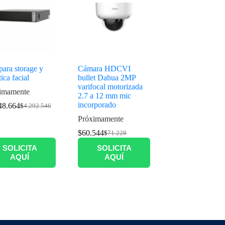
para storage y
Cámara HDCVI
tica facial
bullet Dahua 2MP
varifocal motorizada
imamente
2.7 a 12 mm mic
incorporado
48.664
$
4.292.546
Próximamente
$
60.544
$
71.228
SOLICITA
SOLICITA
AQUÍ
AQUÍ