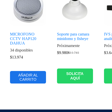
MICROFONO
Soporte para camara
IVS 
CCTV HAP120
minidomo y fisheye
anali
DAHUA
Próximamente
Próx
34 disponibles
$
9.980
$
3.6
$
11.741
$
13.974
SOLICITA
AÑADIR AL
AQUÍ
CARRITO