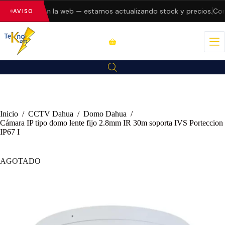
do errores en la web — estamos actualizando stock y precios.
Cons
AVISO
Inicio
/
CCTV Dahua
/
Domo Dahua
/
Cámara IP tipo domo lente fijo 2.8mm IR 30m soporta IVS Porteccion
IP67 I
AGOTADO