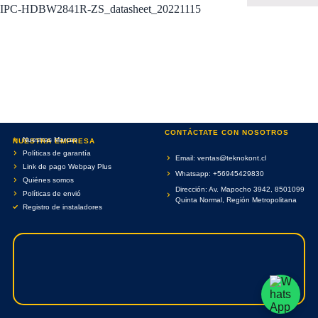
IPC-HDBW2841R-ZS_datasheet_20221115
CONTÁCTATE CON NOSOTROS
Nuestras Marcas
NUESTRA EMPRESA
Políticas de garantía
Email: ventas@teknokont.cl
Link de pago Webpay Plus
Whatsapp: +56945429830
Quiénes somos
Dirección: Av. Mapocho 3942, 8501099
Políticas de envió
Quinta Normal, Región Metropolitana
Registro de instaladores