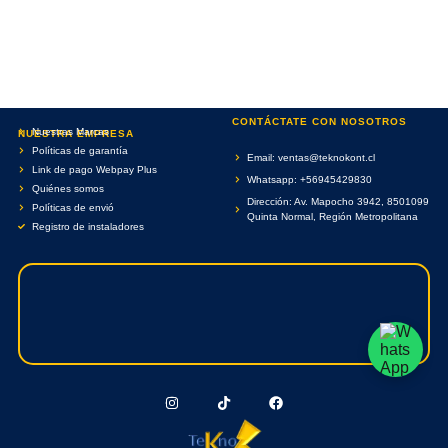
CONTÁCTATE CON NOSOTROS
Nuestras Marcas
NUESTRA EMPRESA
Políticas de garantía
Email: ventas@teknokont.cl
Link de pago Webpay Plus
Whatsapp: +56945429830
Quiénes somos
Dirección: Av. Mapocho 3942, 8501099
Políticas de envió
Quinta Normal, Región Metropolitana
Registro de instaladores