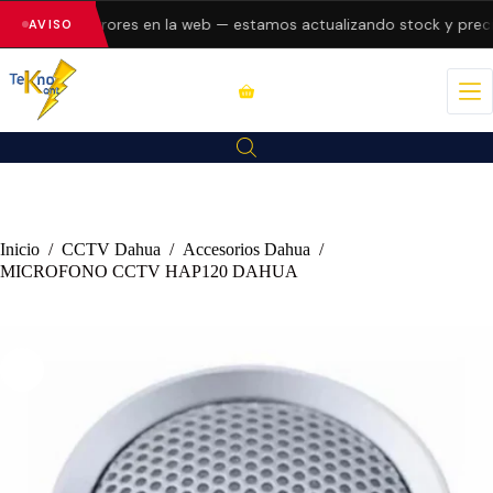
esentando errores en la web — estamos actualizando stock y precio
AVISO
Inicio
/
CCTV Dahua
/
Accesorios Dahua
/
MICROFONO CCTV HAP120 DAHUA