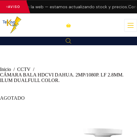
do errores en la web — estamos actualizando stock y precios.
Consu
AVISO
Inicio
/
CCTV
/
CÁMARA BALA HDCVI DAHUA. 2MP/1080P. LF 2.8MM.
ILUM DUALFULL COLOR.
AGOTADO