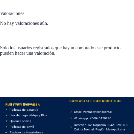
Valoraciones
No hay valoraciones aún.
Solo los usuarios registrados que hayan comprado este producto
pueden hacer una valoración.
CONTÁCTATE CON NOSOTROS
Nuestras Marcas
NUESTRA EMPRESA
Políticas de garantía
Email: ventas@teknokont.cl
Link de pago Webpay Plus
Whatsapp: +56945429830
Quiénes somos
Dirección: Av. Mapocho 3942, 8501099
Políticas de envió
Quinta Normal, Región Metropolitana
Registro de instaladores