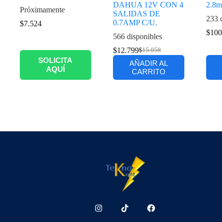
DAHUA 12V CON 4
2.8
Próximamente
SALIDAS DE
233 
0.7AMP C/U.
$
7.524
$
100
566 disponibles
$
12.799
$
15.058
SOLICITA
AÑADIR AL
AQUÍ
CARRITO