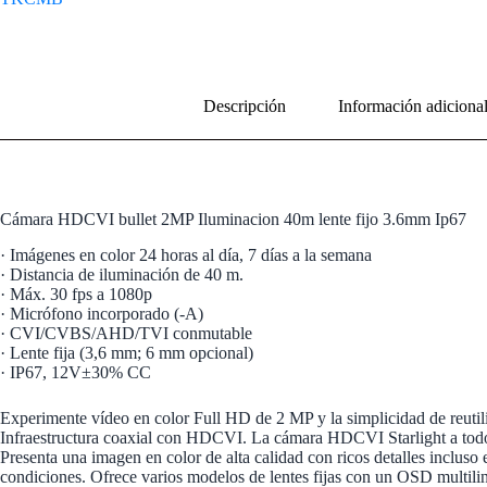
Descripción
Información adiciona
Cámara HDCVI bullet 2MP Iluminacion 40m lente fijo 3.6mm Ip67
· Imágenes en color 24 horas al día, 7 días a la semana
· Distancia de iluminación de 40 m.
· Máx. 30 fps a 1080p
· Micrófono incorporado (-A)
· CVI/CVBS/AHD/TVI conmutable
· Lente fija (3,6 mm; 6 mm opcional)
· IP67, 12V±30% CC
Experimente vídeo en color Full HD de 2 MP y la simplicidad de reutili
Infraestructura coaxial con HDCVI. La cámara HDCVI Starlight a tod
Presenta una imagen en color de alta calidad con ricos detalles incluso 
condiciones. Ofrece varios modelos de lentes fijas con un OSD multili