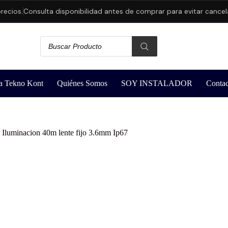
os.
Consulta disponibilidad antes de comprar para evitar cancelacio
a Tekno Kont
Quiénes Somos
SOY INSTALADOR
Contac
luminacion 40m lente fijo 3.6mm Ip67