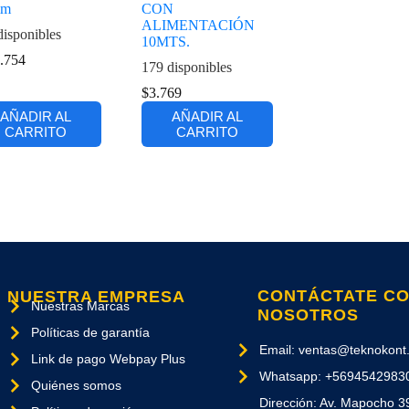
mm
CON
ALIMENTACIÓN
disponibles
10MTS.
.754
179 disponibles
$
3.769
AÑADIR AL
AÑADIR AL
CARRITO
CARRITO
CONTÁCTATE C
NUESTRA EMPRESA
Nuestras Marcas
NOSOTROS
Políticas de garantía
Email: ventas@teknokont.
Link de pago Webpay Plus
Whatsapp: +5694542983
Quiénes somos
Dirección: Av. Mapocho 3