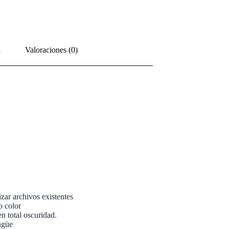
l
Valoraciones (0)
zar archivos existentes
o color
en total oscuridad.
ngüe