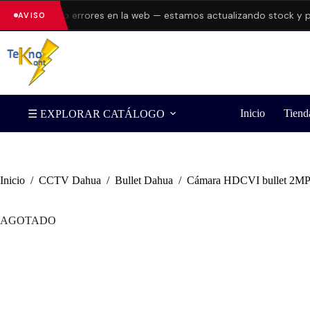
resentando errores en la web — estamos actualizando stock y preci
AVISO
Inicio
Tiend
☰ EXPLORAR CATÁLOGO
Inicio
/
CCTV Dahua
/
Bullet Dahua
/
Cámara HDCVI bullet 2MP I
AGOTADO