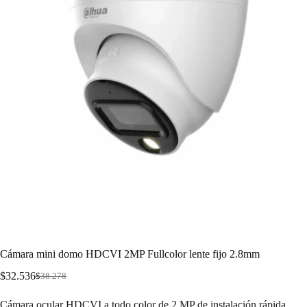
Cámara mini domo HDCVI 2MP Fullcolor lente fijo 2.8mm
$
32.536
$
38.278
Cámara ocular HDCVI a todo color de 2 MP de instalación rápida