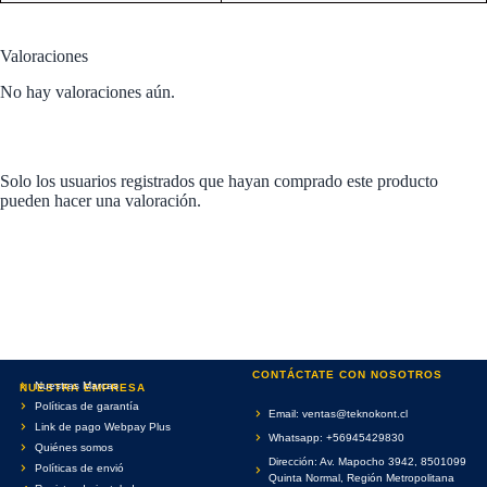
Valoraciones
No hay valoraciones aún.
Solo los usuarios registrados que hayan comprado este producto
pueden hacer una valoración.
CONTÁCTATE CON NOSOTROS
Nuestras Marcas
NUESTRA EMPRESA
Políticas de garantía
Email: ventas@teknokont.cl
Link de pago Webpay Plus
Whatsapp: +56945429830
Quiénes somos
Dirección: Av. Mapocho 3942, 8501099
Políticas de envió
Quinta Normal, Región Metropolitana