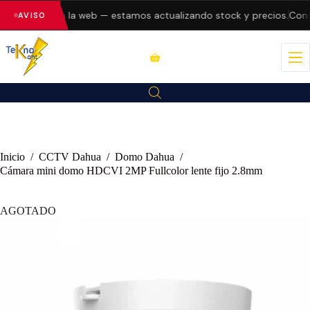
do errores en la web — estamos actualizando stock y precios.
Consu
AVISO
Inicio
/
CCTV Dahua
/
Domo Dahua
/
Cámara mini domo HDCVI 2MP Fullcolor lente fijo 2.8mm
AGOTADO