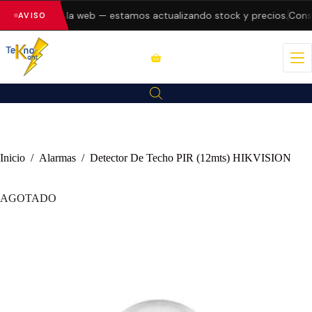
o errores en la web — estamos actualizando stock y precios.
Consu
AVISO
Inicio
/
Alarmas
/
Detector De Techo PIR (12mts) HIKVISION
AGOTADO