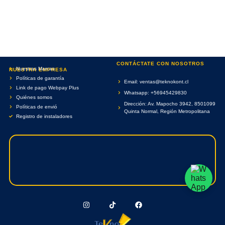
CONTÁCTATE CON NOSOTROS
Nuestras Marcas
NUESTRA EMPRESA
Políticas de garantía
Email: ventas@teknokont.cl
Link de pago Webpay Plus
Whatsapp: +56945429830
Quiénes somos
Dirección: Av. Mapocho 3942, 8501099
Políticas de envió
Quinta Normal, Región Metropolitana
Registro de instaladores