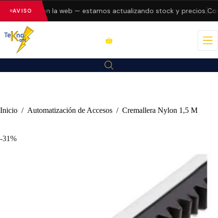
ndo errores en la web — estamos actualizando stock y precios.
Cons
AVISO
Inicio
/
Automatización de Accesos
/
Cremallera Nylon 1,5 M
-31%