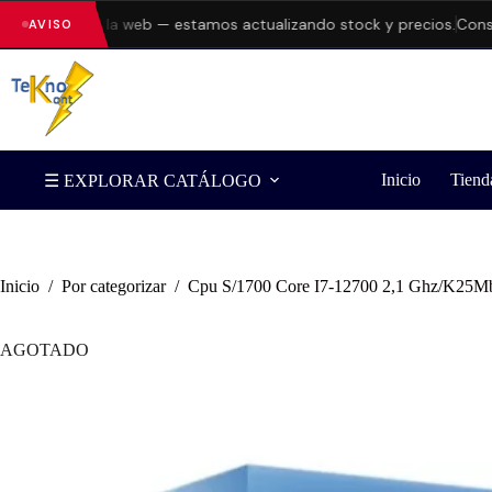
errores en la web — estamos actualizando stock y precios.
Consulta
AVISO
Inicio
Tiend
☰ EXPLORAR CATÁLOGO
Inicio
/
Por categorizar
/
Cpu S/1700 Core I7-12700 2,1 Ghz/K25Mb
AGOTADO