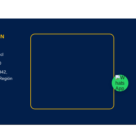
ON
cl
0
942,
Región
 RC Creative Systems