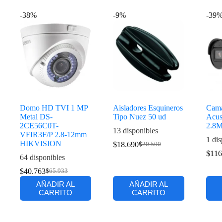
-38%
-9%
-39
Domo HD TVI 1 MP
Aisladores Esquineros
Cama
Metal DS-
Tipo Nuez 50 ud
Acus
2CE56C0T-
2.8M
13 disponibles
VFIR3F/P 2.8-12mm
1 dis
HIKVISION
$
18.690
$
20.500
$
116
64 disponibles
$
40.763
$
65.933
AÑADIR AL
AÑADIR AL
CARRITO
CARRITO