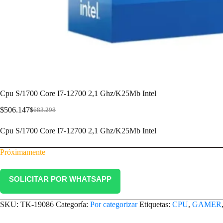
Cpu S/1700 Core I7-12700 2,1 Ghz/K25Mb Intel
$
506.147
$
683.298
Cpu S/1700 Core I7-12700 2,1 Ghz/K25Mb Intel
Próximamente
SOLICITAR POR WHATSAPP
SKU:
TK-19086
Categoría:
Por categorizar
Etiquetas:
CPU
,
GAMER