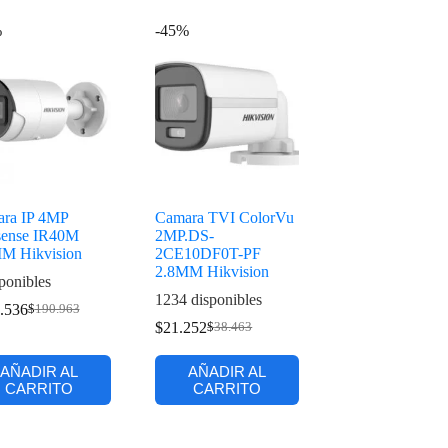
%
-45%
ra IP 4MP
Camara TVI ColorVu
ense IR40M
2MP.DS-
M Hikvision
2CE10DF0T-PF
2.8MM Hikvision
ponibles
1234 disponibles
.536
$
190.963
$
21.252
$
38.463
AÑADIR AL
AÑADIR AL
CARRITO
CARRITO