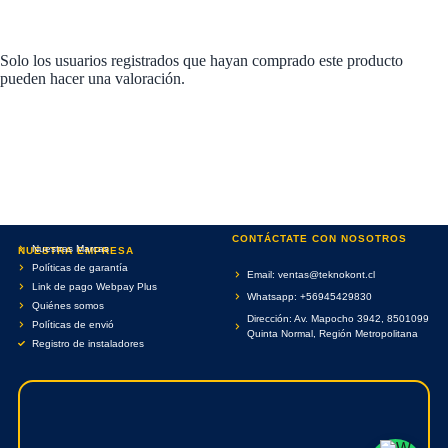
Solo los usuarios registrados que hayan comprado este producto
pueden hacer una valoración.
CONTÁCTATE CON NOSOTROS
Nuestras Marcas
NUESTRA EMPRESA
Políticas de garantía
Email: ventas@teknokont.cl
Link de pago Webpay Plus
Whatsapp: +56945429830
Quiénes somos
Dirección: Av. Mapocho 3942, 8501099
Políticas de envió
Quinta Normal, Región Metropolitana
Registro de instaladores