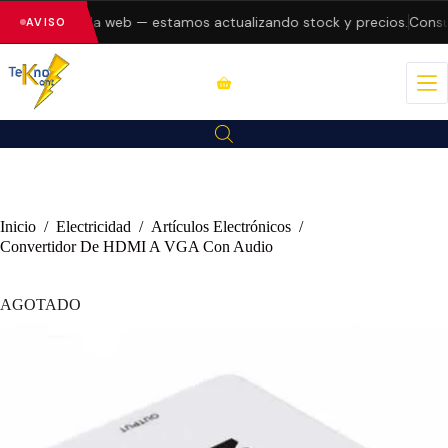
 errores en la web — estamos actualizando stock y precios.
Consult
AVISO
Inicio
/
Electricidad
/
Artículos Electrónicos
/
Convertidor De HDMI A VGA Con Audio
AGOTADO