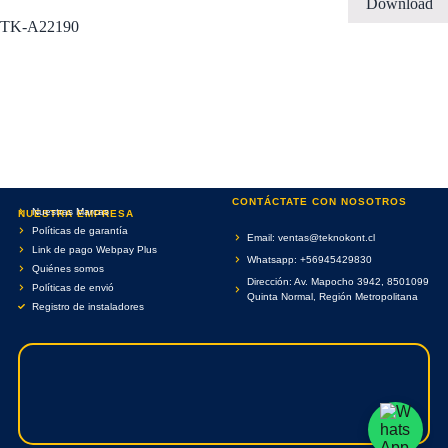
Download
TK-A22190
CONTÁCTATE CON NOSOTROS
Nuestras Marcas
NUESTRA EMPRESA
Políticas de garantía
Email: ventas@teknokont.cl
Link de pago Webpay Plus
Whatsapp: +56945429830
Quiénes somos
Dirección: Av. Mapocho 3942, 8501099
Políticas de envió
Quinta Normal, Región Metropolitana
Registro de instaladores