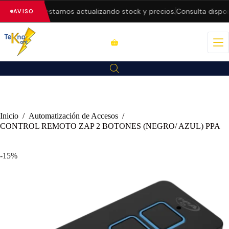
n la web — estamos actualizando stock y precios.
Consulta disponib
AVISO
Inicio
/
Automatización de Accesos
/
CONTROL REMOTO ZAP 2 BOTONES (NEGRO/ AZUL) PPA
-15%