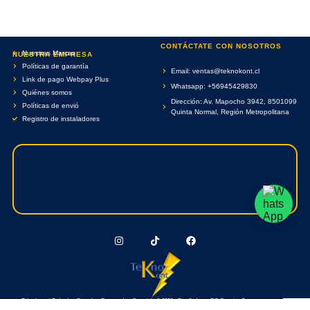
CONTÁCTATE CON NOSOTROS
Nuestras Marcas
NUESTRA EMPRESA
Políticas de garantía
Email: ventas@teknokont.cl
Link de pago Webpay Plus
Whatsapp: +56945429830
Quiénes somos
Dirección: Av. Mapocho 3942, 8501099
Políticas de envió
Quinta Normal, Región Metropolitana
Registro de instaladores
Teknokont.cl Todos Los Derechos Reservados. Copyright © 2026 - Diseñado por RC Creative Systems