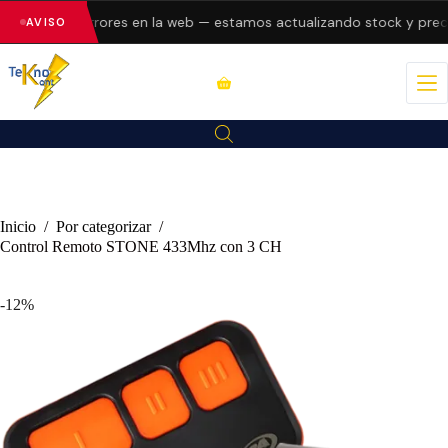
esentando errores en la web — estamos actualizando stock y precio
AVISO
Inicio
/
Por categorizar
/
Control Remoto STONE 433Mhz con 3 CH
-12%