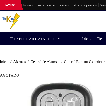
errores en la web — estamos actualizando stock y precios.
Consulta
AVISO
Inicio
Tiend
☰ EXPLORAR CATÁLOGO
Inicio
/
Alarmas
/
Central de Alarmas
/
Control Remoto Generico 
AGOTADO