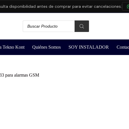
 disponibilidad antes de comprar para evitar cancelaciones.
CO
a Tekno Kont
Quiénes Somos
SOY INSTALADOR
Contac
433 para alarmas GSM