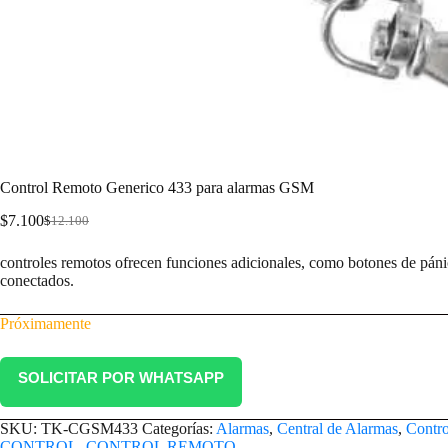
Control Remoto Generico 433 para alarmas GSM
$
7.100
$
12.100
controles remotos ofrecen funciones adicionales, como botones de pánic
conectados.
Próximamente
SOLICITAR POR WHATSAPP
SKU:
TK-CGSM433
Categorías:
Alarmas
,
Central de Alarmas
,
Contro
CONTROL
,
CONTROL REMOTO