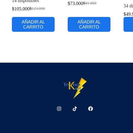
14 disponibles
$
73.000
$
81.000
34 di
$
105.000
$
123.000
$
49.
AÑADIR AL
AÑADIR AL
CARRITO
CARRITO