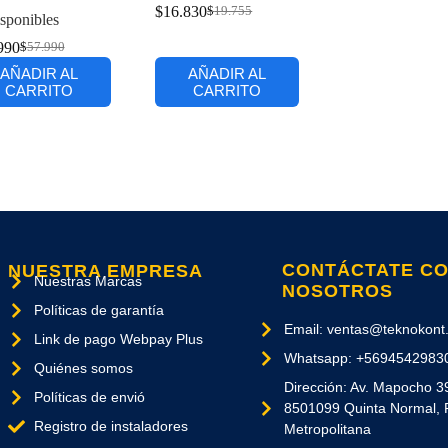
$
16.830
$
19.755
sponibles
990
$
57.990
AÑADIR AL
AÑADIR AL
CARRITO
CARRITO
CONTÁCTATE C
NUESTRA EMPRESA
Nuestras Marcas
NOSOTROS
Políticas de garantía
Email: ventas@teknokont.
Link de pago Webpay Plus
Whatsapp: +5694542983
Quiénes somos
Dirección: Av. Mapocho 3
Políticas de envió
8501099 Quinta Normal, 
Registro de instaladores
Metropolitana