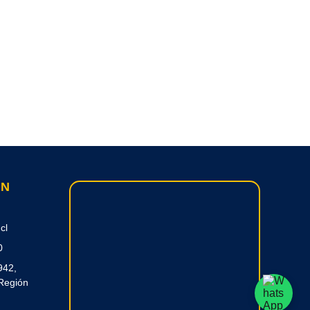
ON
cl
0
942,
Región