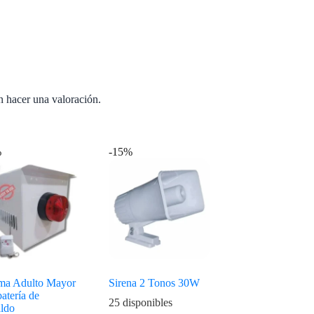
n hacer una valoración.
%
-15%
ma Adulto Mayor
Sirena 2 Tonos 30W
atería de
25 disponibles
aldo