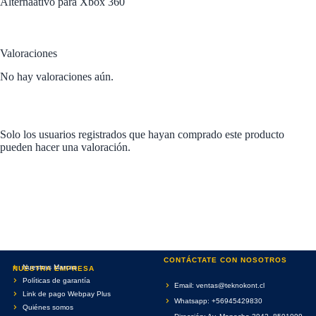
Alternaativo para Xbox 360
Valoraciones
No hay valoraciones aún.
Solo los usuarios registrados que hayan comprado este producto
pueden hacer una valoración.
CONTÁCTATE CON NOSOTROS
Nuestras Marcas
NUESTRA EMPRESA
Políticas de garantía
Email: ventas@teknokont.cl
Link de pago Webpay Plus
Whatsapp: +56945429830
Quiénes somos