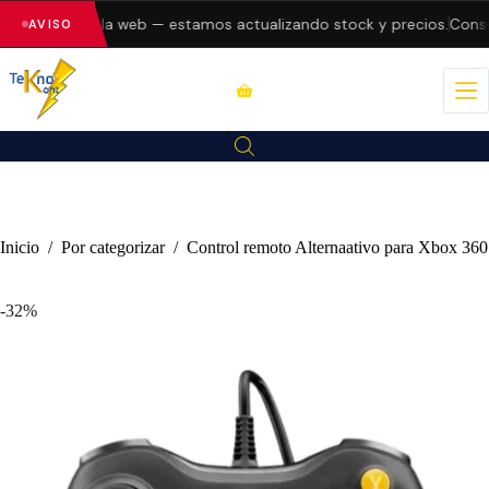
 errores en la web — estamos actualizando stock y precios.
Consul
AVISO
Inicio
/
Por categorizar
/
Control remoto Alternaativo para Xbox 360
-32%