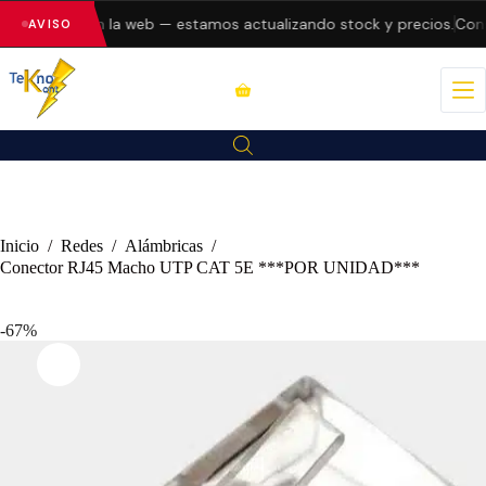
do errores en la web — estamos actualizando stock y precios.
Consu
AVISO
Inicio
/
Redes
/
Alámbricas
/
Conector RJ45 Macho UTP CAT 5E ***POR UNIDAD***
-67%