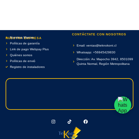
CONTÁCTATE CON NOSOTROS
Nuestras Marcas
NUESTRA EMPRESA
Políticas de garantía
Email: ventas@teknokont.cl
Link de pago Webpay Plus
Whatsapp: +56945429830
Quiénes somos
Dirección: Av. Mapocho 3942, 8501099
Políticas de envió
Quinta Normal, Región Metropolitana
Registro de instaladores