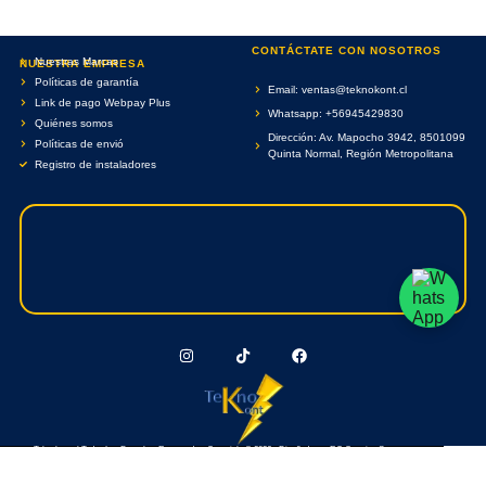
CONTÁCTATE CON NOSOTROS
Nuestras Marcas
NUESTRA EMPRESA
Políticas de garantía
Email: ventas@teknokont.cl
Link de pago Webpay Plus
Whatsapp: +56945429830
Quiénes somos
Dirección: Av. Mapocho 3942, 8501099
Políticas de envió
Quinta Normal, Región Metropolitana
Registro de instaladores
Teknokont.cl Todos Los Derechos Reservados. Copyright © 2026 - Diseñado por RC Creative Systems