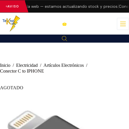
 errores en la web — estamos actualizando stock y precios.
Consul
AVISO
Inicio
/
Electricidad
/
Artículos Electrónicos
/
Conector C to IPHONE
AGOTADO