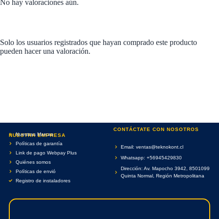
No hay valoraciones aún.
Solo los usuarios registrados que hayan comprado este producto
pueden hacer una valoración.
CONTÁCTATE CON NOSOTROS
Nuestras Marcas
NUESTRA EMPRESA
Políticas de garantía
Email: ventas@teknokont.cl
Link de pago Webpay Plus
Whatsapp: +56945429830
Quiénes somos
Dirección: Av. Mapocho 3942, 8501099
Políticas de envió
Quinta Normal, Región Metropolitana
Registro de instaladores