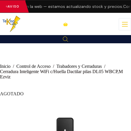
do errores en la web — estamos actualizando stock y precios.
Consu
AVISO
Inicio
/
Control de Acceso
/
Trabadores y Cerraduras
/
Cerradura Inteligente WiFi c/Huella Dactilar pilas DL05 WBCP,M
Ezviz
AGOTADO