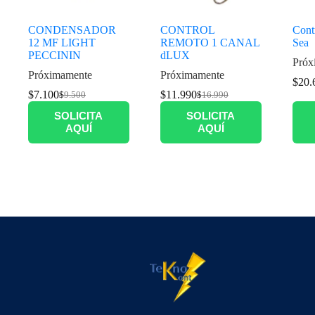
CONDENSADOR
CONTROL
Cont
12 MF LIGHT
REMOTO 1 CANAL
Sea
PECCININ
dLUX
Próx
Próximamente
Próximamente
$
20.
$
7.100
$
11.990
$
9.500
$
16.990
SOLICITA
SOLICITA
AQUÍ
AQUÍ