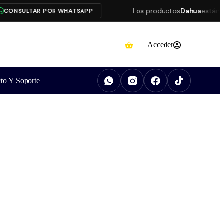
Los productos
Dahua
están pre
NSULTAR POR WHATSAPP
Acceder
to Y Soporte