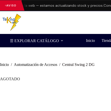
errores en la web — estamos actualizando stock y precios.
Consulta
AVISO
Inicio
Tiend
☰ EXPLORAR CATÁLOGO
Inicio
/
Automatización de Accesos
/
Central Swing 2 DG
AGOTADO