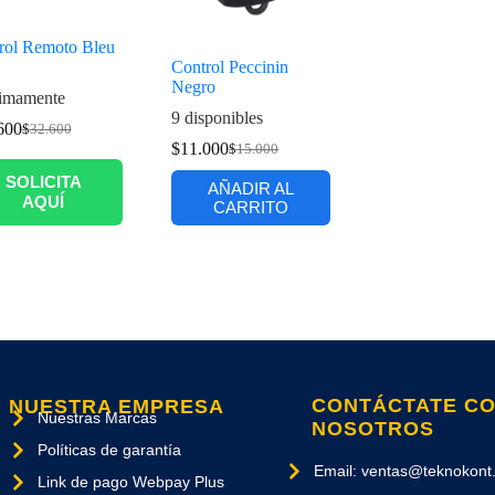
rol Remoto Bleu
Control Peccinin
Negro
imamente
9 disponibles
600
$
32.600
$
11.000
$
15.000
SOLICITA
AÑADIR AL
AQUÍ
CARRITO
CONTÁCTATE C
NUESTRA EMPRESA
Nuestras Marcas
NOSOTROS
Políticas de garantía
Email: ventas@teknokont.
Link de pago Webpay Plus