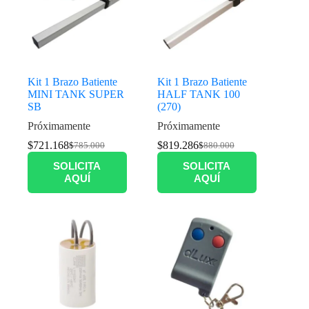
Kit 1 Brazo Batiente
Kit 1 Brazo Batiente
MINI TANK SUPER
HALF TANK 100
SB
(270)
Próximamente
Próximamente
$
721.168
$
819.286
$
785.000
$
880.000
SOLICITA
SOLICITA
AQUÍ
AQUÍ
Productos relacionados