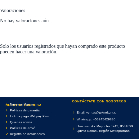
Valoraciones
No hay valoraciones aún.
Solo los usuarios registrados que hayan comprado este producto
pueden hacer una valoración.
CONTÁCTATE CON NOSOTROS
Nuestras Marcas
NUESTRA EMPRESA
Políticas de garantía
Email: ventas@teknokont.cl
Link de pago Webpay Plus
Whatsapp: +56945429830
Quiénes somos
Dirección: Av. Mapocho 3942, 8501099
Políticas de envió
Quinta Normal, Región Metropolitana
Registro de instaladores