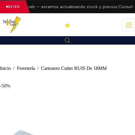
rores en la web — estamos actualizando stock y precios.
Consulta d
AVISO
Inicio
/
Ferretería
/
Cartonero Cutter RUIS De 18MM
-50%