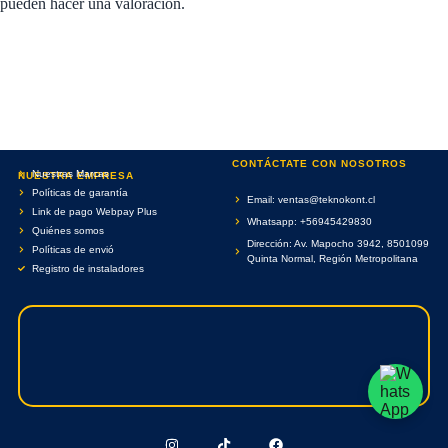
pueden hacer una valoración.
CONTÁCTATE CON NOSOTROS
Nuestras Marcas
NUESTRA EMPRESA
Políticas de garantía
Email: ventas@teknokont.cl
Link de pago Webpay Plus
Whatsapp: +56945429830
Quiénes somos
Dirección: Av. Mapocho 3942, 8501099
Políticas de envió
Quinta Normal, Región Metropolitana
Registro de instaladores