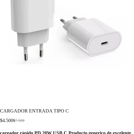
CARGADOR ENTRADA TIPO C
$
4.500
$
7.500
cargador rápido PD 20W USB C Producto generico de excelente