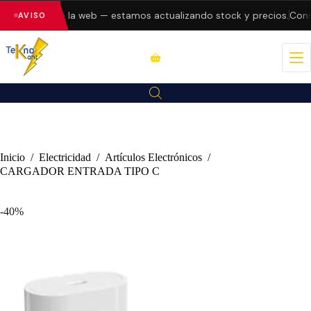
do errores en la web — estamos actualizando stock y precios.
Consu
AVISO
Inicio
/
Electricidad
/
Artículos Electrónicos
/
CARGADOR ENTRADA TIPO C
-40%