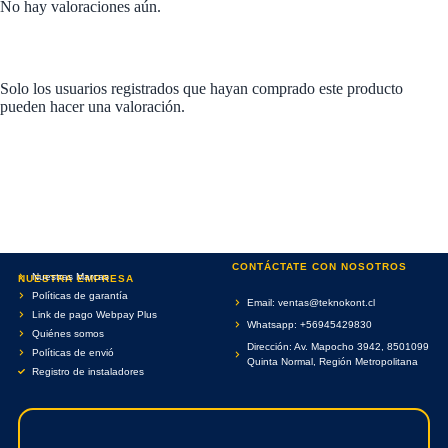
No hay valoraciones aún.
Solo los usuarios registrados que hayan comprado este producto
pueden hacer una valoración.
CONTÁCTATE CON NOSOTROS
Nuestras Marcas
NUESTRA EMPRESA
Políticas de garantía
Email: ventas@teknokont.cl
Link de pago Webpay Plus
Whatsapp: +56945429830
Quiénes somos
Dirección: Av. Mapocho 3942, 8501099
Políticas de envió
Quinta Normal, Región Metropolitana
Registro de instaladores