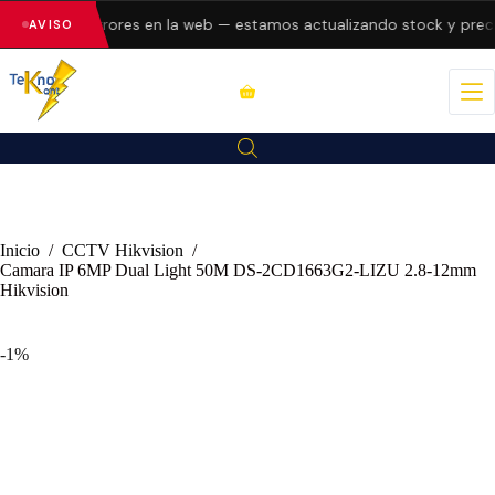
esentando errores en la web — estamos actualizando stock y preci
AVISO
Inicio
/
CCTV Hikvision
/
Camara IP 6MP Dual Light 50M DS-2CD1663G2-LIZU 2.8-12mm
Hikvision
-1%