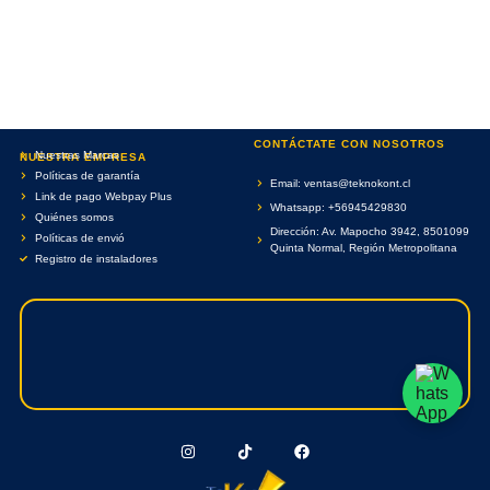
CONTÁCTATE CON NOSOTROS
Nuestras Marcas
NUESTRA EMPRESA
Políticas de garantía
Email: ventas@teknokont.cl
Link de pago Webpay Plus
Whatsapp: +56945429830
Quiénes somos
Dirección: Av. Mapocho 3942, 8501099
Políticas de envió
Quinta Normal, Región Metropolitana
Registro de instaladores