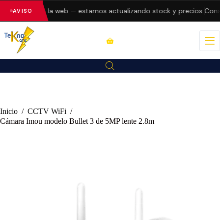
o errores en la web — estamos actualizando stock y precios.
Consul
AVISO
Inicio
/
CCTV WiFi
/
Cámara Imou modelo Bullet 3 de 5MP lente 2.8m