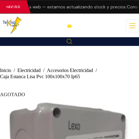
 errores en la web — estamos actualizando stock y precios.
Consult
AVISO
Inicio
/
Electricidad
/
Accesorios Electricidad
/
Caja Estanca Lisa Pvc 100x100x70 Ip65
AGOTADO