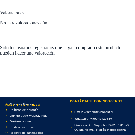
Valoraciones
No hay valoraciones aún.
Solo los usuarios registrados que hayan comprado este producto
pueden hacer una valoración.
CONTÁCTATE CON NOSOTROS
Nuestras Marcas
NUESTRA EMPRESA
Políticas de garantía
Email: ventas@teknokont.cl
Link de pago Webpay Plus
Whatsapp: +56945429830
Quiénes somos
Dirección: Av. Mapocho 3942, 8501099
Políticas de envió
Quinta Normal, Región Metropolitana
Registro de instaladores