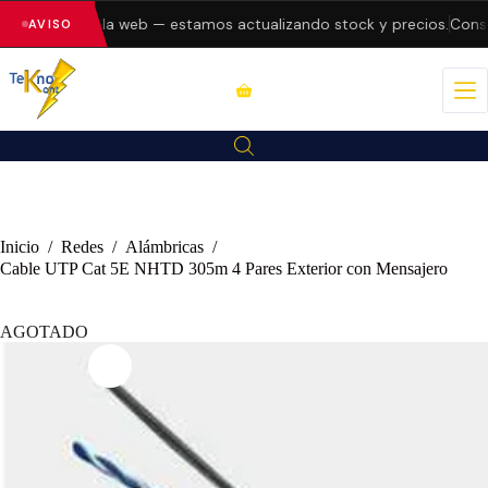
 errores en la web — estamos actualizando stock y precios.
Consul
AVISO
Inicio
/
Redes
/
Alámbricas
/
Cable UTP Cat 5E NHTD 305m 4 Pares Exterior con Mensajero
AGOTADO