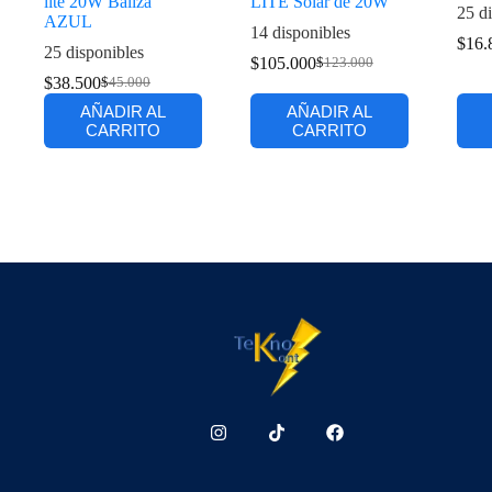
lite 20W Baliza
LITE Solar de 20W
25 di
AZUL
14 disponibles
$
16.
25 disponibles
$
105.000
$
123.000
$
38.500
$
45.000
AÑADIR AL
AÑADIR AL
CARRITO
CARRITO