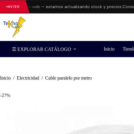
rores en la web — estamos actualizando stock y precios.
Consulta 
AVISO
Inicio
Tiend
☰ EXPLORAR CATÁLOGO
Inicio
/
Electricidad
/
Cable paralelo por metro
-27%