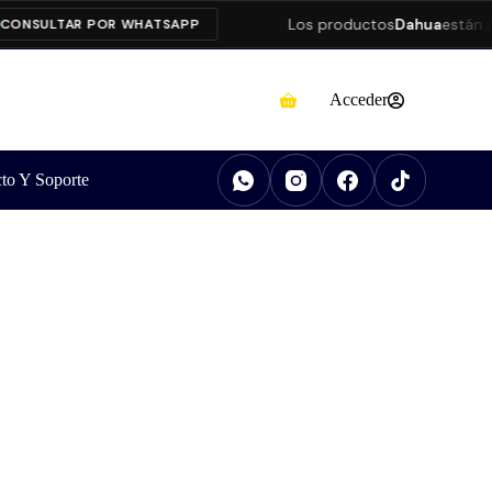
Los productos
Dahua
están pres
SULTAR POR WHATSAPP
Acceder
to Y Soporte