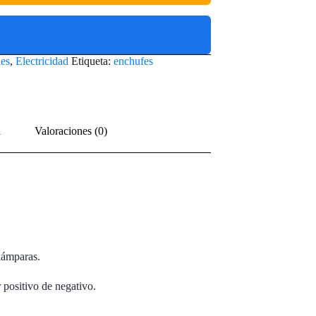
es
,
Electricidad
Etiqueta:
enchufes
l
Valoraciones (0)
lámparas.
 positivo de negativo.