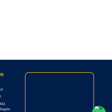
ON
cl
0
942,
Región