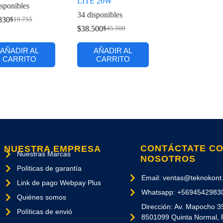
LITE 20W
sponibles
34 disponibles
830
$
19.755
$
38.500
$
45.500
AÑADIR AL
AÑADIR AL
CARRITO
CARRITO
CONTÁCTATE C
NUESTRA EMPRESA
Nuestras Marcas
NOSOTROS
Políticas de garantía
Email: ventas@teknokont.
Link de pago Webpay Plus
Whatsapp: +5694542983
Quiénes somos
Dirección: Av. Mapocho 3
Políticas de envió
8501099 Quinta Normal, 