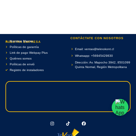
CONTÁCTATE CON NOSOTROS
Nuestras Marcas
NUESTRA EMPRESA
Políticas de garantía
Email: ventas@teknokont.cl
Link de pago Webpay Plus
Whatsapp: +56945429830
Quiénes somos
Dirección: Av. Mapocho 3942, 8501099
Políticas de envió
Quinta Normal, Región Metropolitana
Registro de instaladores