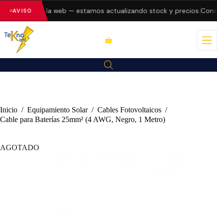
o errores en la web — estamos actualizando stock y precios.
Consul
AVISO
Inicio
/
Equipamiento Solar
/
Cables Fotovoltaicos
/
Cable para Baterías 25mm² (4 AWG, Negro, 1 Metro)
AGOTADO