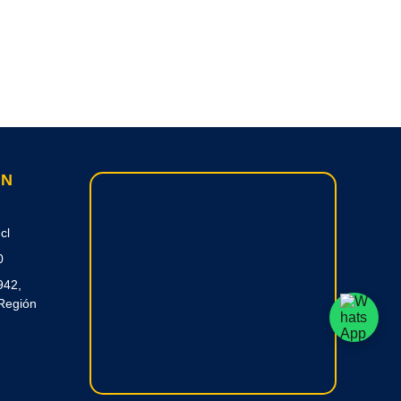
ON
cl
0
942,
Región