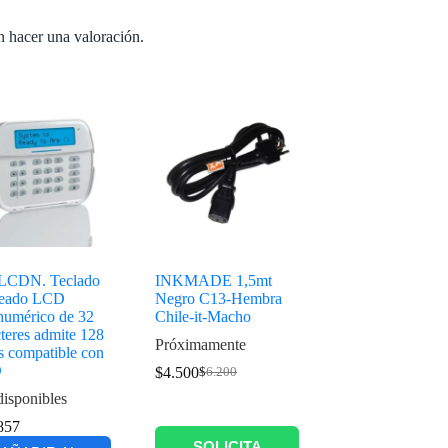
n hacer una valoración.
LCDN. Teclado
INKMADE 1,5mt
eado LCD
Negro C13-Hembra
numérico de 32
Chile-it-Macho
teres admite 128
Próximamente
s compatible con
O
$
4.500
$
6.200
disponibles
857
SOLICITA