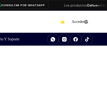
Los productos
Dahua
están pre
NSULTAR POR WHATSAPP
Acceder
to Y Soporte