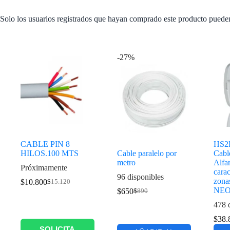
Solo los usuarios registrados que hayan comprado este producto puede
Productos relacionados
-27%
CABLE PIN 8
HS2
HILOS.100 MTS
Cable paralelo por
Cabl
metro
Alfa
Próximamente
carac
96 disponibles
zona
$
10.800
$
15.120
NE
$
650
$
890
478 
$
38.
SOLICITA