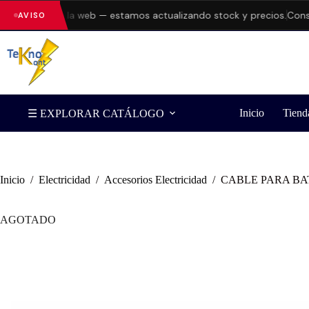
rrores en la web — estamos actualizando stock y precios.
Consulta
AVISO
Inicio
Tiend
☰ EXPLORAR CATÁLOGO
Inicio
/
Electricidad
/
Accesorios Electricidad
/
CABLE PARA BA
AGOTADO