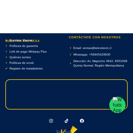
CONTÁCTATE CON NOSOTROS
Nuestras Marcas
NUESTRA EMPRESA
Políticas de garantía
Email: ventas@teknokont.cl
Link de pago Webpay Plus
Whatsapp: +56945429830
Quiénes somos
Dirección: Av. Mapocho 3942, 8501099
Políticas de envió
Quinta Normal, Región Metropolitana
Registro de instaladores