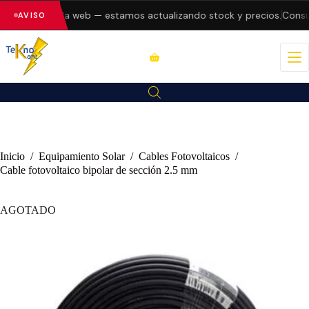
 errores en la web — estamos actualizando stock y precios.
Consult
AVISO
Inicio
/
Equipamiento Solar
/
Cables Fotovoltaicos
/
Cable fotovoltaico bipolar de sección 2.5 mm
AGOTADO