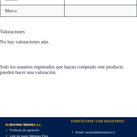
Marca
Valoraciones
No hay valoraciones aún.
Solo los usuarios registrados que hayan comprado este producto
pueden hacer una valoración.
CONTÁCTATE CON NOSOTROS
Nuestras Marcas
NUESTRA EMPRESA
Políticas de garantía
Email: ventas@teknokont.cl
Link de pago Webpay Plus