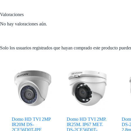
Valoraciones
No hay valoraciones aún.
Solo los usuarios registrados que hayan comprado este producto puede
Productos relacionados
Domo HD TVI 2MP
Domo HD TVI 2MP.
Dom
IR20M DS-
IR25M. IP67 MET.
DS-
2CE56D0T-IPF
DS-2CE56D0T-
2.8m