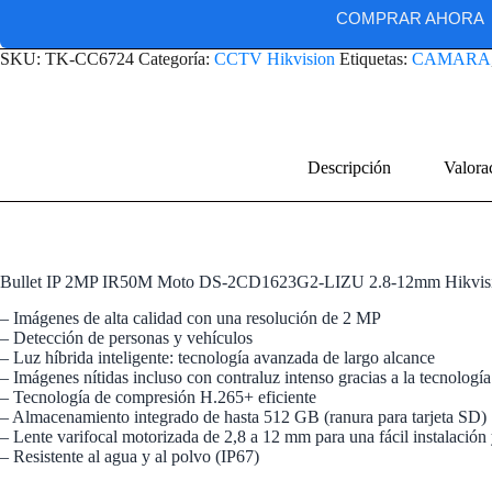
COMPRAR AHORA
SKU:
TK-CC6724
Categoría:
CCTV Hikvision
Etiquetas:
CAMARA
Descripción
Valora
Bullet IP 2MP IR50M Moto DS-2CD1623G2-LIZU 2.8-12mm Hikvis
– Imágenes de alta calidad con una resolución de 2 MP
– Detección de personas y vehículos
– Luz híbrida inteligente: tecnología avanzada de largo alcance
– Imágenes nítidas incluso con contraluz intenso gracias a la tecnol
– Tecnología de compresión H.265+ eficiente
– Almacenamiento integrado de hasta 512 GB (ranura para tarjeta SD)
– Lente varifocal motorizada de 2,8 a 12 mm para una fácil instalación
– Resistente al agua y al polvo (IP67)