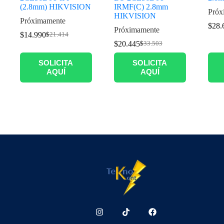
(2.8mm) HIKVISION
IRMF(C) 2.8mm
Próx
HIKVISION
Próximamente
$
28.
Próximamente
$
14.990
$
21.414
$
20.445
$
33.503
SOLICITA
SOLICITA
AQUÍ
AQUÍ