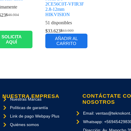
2CE56C0T-VFIR3F
imamente
2.8-12mm
HIKVISION
623
$
46.904
51 disponibles
$
33.623
$
63.909
SOLICITA
AÑADIR AL
AQUÍ
CARRITO
CONTÁCTATE C
NUESTRA EMPRESA
Nuestras Marcas
NOSOTROS
Políticas de garantía
Email: ventas@teknokont.
Link de pago Webpay Plus
Whatsapp: +5694542983
Quiénes somos
Dirección: Av. Mapocho 3