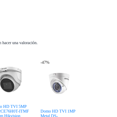
n hacer una valoración.
-47%
o HD TVI 5MP
2CE76H0T-ITMF
Domo HD TVI 1MP
m Hikvision
Metal DS-