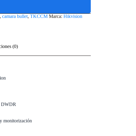
,
camara bullet
,
TKCCM
Marca:
Hikvision
ciones (0)
ion
ogía DWDR
 y monitorización