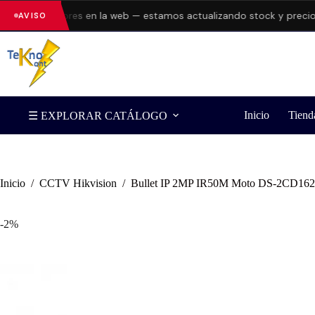
ntando errores en la web — estamos actualizando stock y precios.
C
AVISO
Inicio
Tiend
☰ EXPLORAR CATÁLOGO
Inicio
/
CCTV Hikvision
/
Bullet IP 2MP IR50M Moto DS-2CD162
-2%