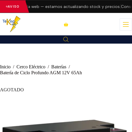
 errores en la web — estamos actualizando stock y precios.
Consult
AVISO
Inicio
/
Cerco Eléctrico
/
Baterías
/
Batería de Ciclo Profundo AGM 12V 65Ah
AGOTADO