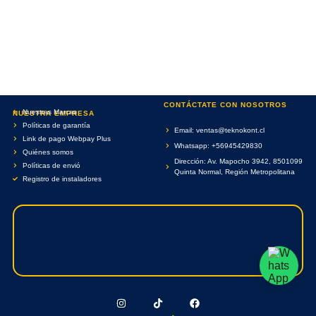
CONTÁCTATE CON NOSOTROS
Nuestras Marcas
NUESTRA EMPRESA
Políticas de garantía
Email: ventas@teknokont.cl
Link de pago Webpay Plus
Whatsapp: +56945429830
Quiénes somos
Dirección: Av. Mapocho 3942, 8501099
Políticas de envió
Quinta Normal, Región Metropolitana
Registro de instaladores