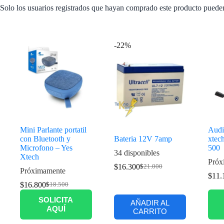
Solo los usuarios registrados que hayan comprado este producto puede
Productos relacionados
-22%
Mini Parlante portatil
Audi
con Bluetooth y
Bateria 12V 7amp
xtec
Microfono – Yes
500
34 disponibles
Xtech
Próx
$
16.300
$
21.000
Próximamente
$
11.
$
16.800
$
18.500
SOLICITA
AÑADIR AL
AQUÍ
CARRITO