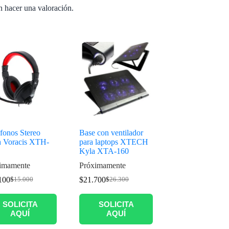
n hacer una valoración.
fonos Stereo
Base con ventilador
h Voracis XTH-
para laptops XTECH
Kyla XTA-160
imamente
Próximamente
100
$
21.700
$
15.000
$
26.300
SOLICITA
SOLICITA
AQUÍ
AQUÍ