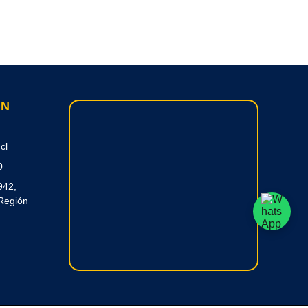
ON
cl
0
942,
Región