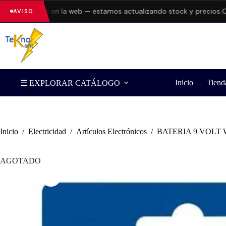
do errores en la web — estamos actualizando stock y precios.
Consu
AVISO
Inicio
Tiend
☰ EXPLORAR CATÁLOGO
Inicio
/
Electricidad
/
Artículos Electrónicos
/
BATERIA 9 VOLT
AGOTADO