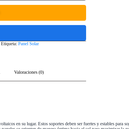
O
Etiqueta:
Panel Solar
l
Valoraciones (0)
ovoltaicos en su lugar. Estos soportes deben ser fuertes y estables para s
 paneles se orienten de manera óptima hacia el sol para maximizar la g