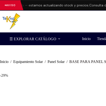
 en la web — estamos actualizando stock y precios.
Consulta dispon
AVISO
Inicio
Tiend
☰ EXPLORAR CATÁLOGO
Inicio
/
Equipamiento Solar
/
Panel Solar
/
BASE PARA PANEL 
-29%