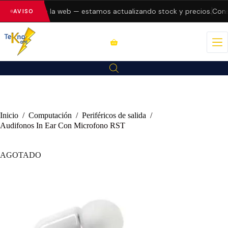
do errores en la web — estamos actualizando stock y precios.
Consu
AVISO
Inicio
/
Computación
/
Periféricos de salida
/
Audifonos In Ear Con Microfono RST
AGOTADO