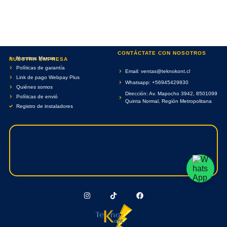
CONTÁCTATE CON NOSOTROS
Nuestras Marcas
NUESTRA EMPRESA
Políticas de garantía
Email: ventas@teknokont.cl
Link de pago Webpay Plus
Whatsapp: +56945429830
Quiénes somos
Dirección: Av. Mapocho 3942, 8501099
Políticas de envió
Quinta Normal, Región Metropolitana
Registro de instaladores