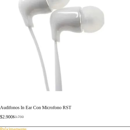
Audifonos In Ear Con Microfono RST
$
2.900
$
3.790
Próximamente