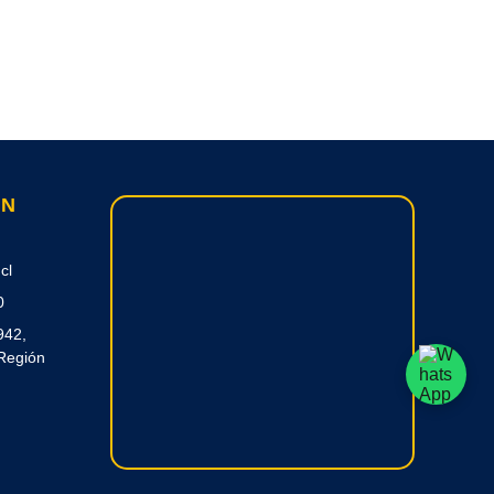
ON
cl
0
942,
Región