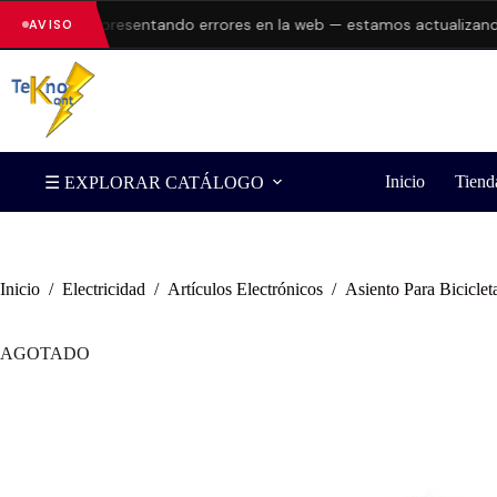
a
están presentando errores en la web — estamos actualizando stock
AVISO
Inicio
Tiend
☰ EXPLORAR CATÁLOGO
Inicio
/
Electricidad
/
Artículos Electrónicos
/
Asiento Para Biciclet
AGOTADO