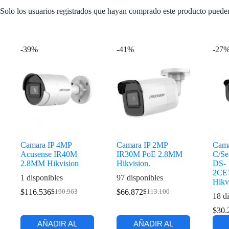
Solo los usuarios registrados que hayan comprado este producto puede
Productos relacionados
-39%
-41%
-27
Camara IP 4MP
Camara IP 2MP
Cam
Acusense IR40M
IR30M PoE 2.8MM
C/Se
2.8MM Hikvision
Hikvision.
DS-
2CE
1 disponibles
97 disponibles
Hikv
$
116.536
$
66.872
$
190.963
$
113.100
18 di
$
30.
AÑADIR AL
AÑADIR AL