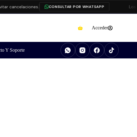
ncelaciones.
Los produ
CONSULTAR POR WHATSAPP
Acceder
to Y Soporte