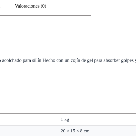
l
Valoraciones (0)
colchado para sillín Hecho con un cojín de gel para absorber golpes y s
1 kg
20 × 15 × 8 cm