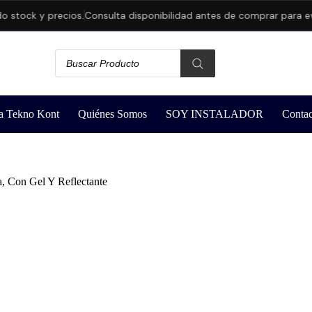
 y precios.
Consulta disponibilidad antes de comprar para evitar ca
a Tekno Kont
Quiénes Somos
SOY INSTALADOR
Contac
a, Con Gel Y Reflectante