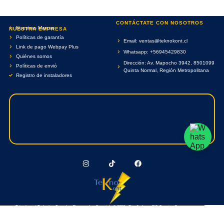
CONTÁCTATE CON NOSOTROS
Nuestras Marcas
NUESTRA EMPRESA
Políticas de garantía
Email: ventas@teknokont.cl
Link de pago Webpay Plus
Whatsapp: +56945429830
Quiénes somos
Dirección: Av. Mapocho 3942, 8501099
Políticas de envió
Quinta Normal, Región Metropolitana
Registro de instaladores
Teknokont.cl Todos Los Derechos Reservados. Copyright © 2026 - Diseñado por RC Creative Systems