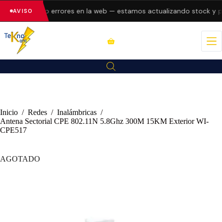
 presentando errores en la web — estamos actualizando stock y pr
AVISO
Inicio
/
Redes
/
Inalámbricas
/
Antena Sectorial CPE 802.11N 5.8Ghz 300M 15KM Exterior WI-
CPE517
AGOTADO