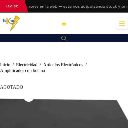
resentando errores en la web — estamos actualizando stock y preci
AVISO
Inicio
/
Electricidad
/
Artículos Electrónicos
/
Amplificador con bocina
AGOTADO