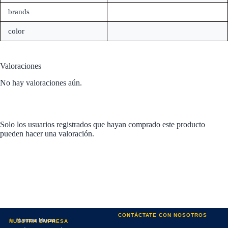
brands
color
Valoraciones
No hay valoraciones aún.
Solo los usuarios registrados que hayan comprado este producto
pueden hacer una valoración.
CONTÁCTATE CON NOSOTROS
Nuestras Marcas
NUESTRA EMPRESA