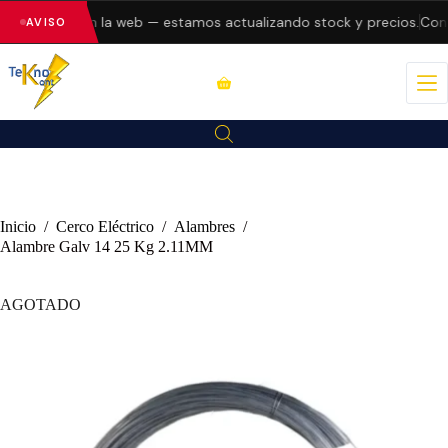
do errores en la web — estamos actualizando stock y precios.
Consu
AVISO
Inicio
/
Cerco Eléctrico
/
Alambres
/
Alambre Galv 14 25 Kg 2.11MM
AGOTADO