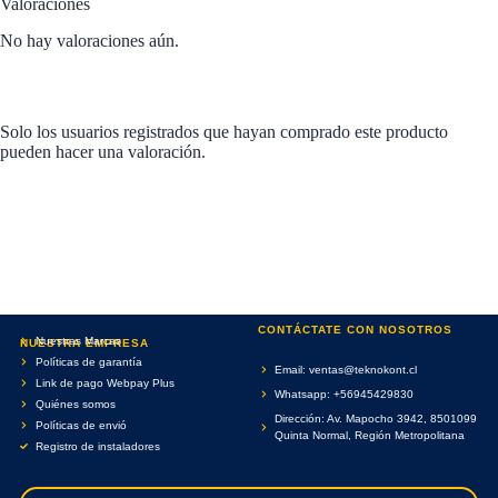
Valoraciones
No hay valoraciones aún.
Solo los usuarios registrados que hayan comprado este producto
pueden hacer una valoración.
CONTÁCTATE CON NOSOTROS
Nuestras Marcas
NUESTRA EMPRESA
Políticas de garantía
Email: ventas@teknokont.cl
Link de pago Webpay Plus
Whatsapp: +56945429830
Quiénes somos
Dirección: Av. Mapocho 3942, 8501099
Políticas de envió
Quinta Normal, Región Metropolitana
Registro de instaladores