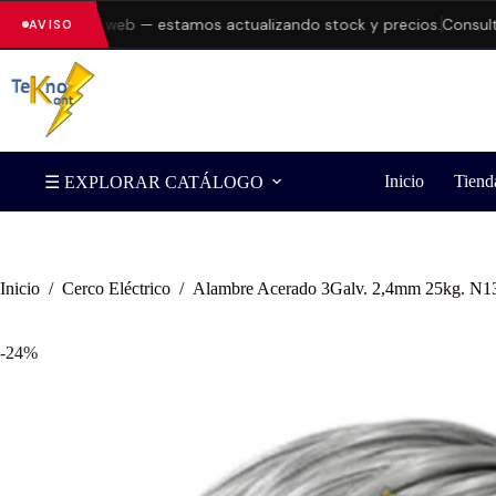
 en la web — estamos actualizando stock y precios.
Consulta dispo
AVISO
Inicio
Tiend
☰ EXPLORAR CATÁLOGO
Inicio
/
Cerco Eléctrico
/
Alambre Acerado 3Galv. 2,4mm 25kg. N1
-24%