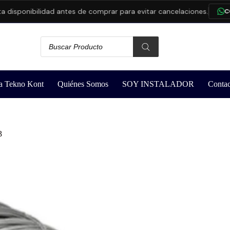
nibilidad antes de comprar para evitar cancelaciones.
CONSULT
a Tekno Kont
Quiénes Somos
SOY INSTALADOR
Contac
3