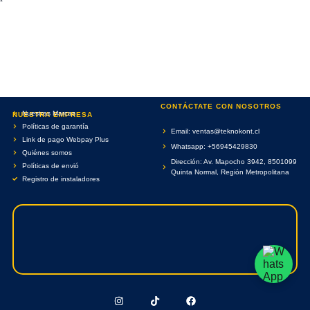
CONTÁCTATE CON NOSOTROS
Nuestras Marcas
NUESTRA EMPRESA
Políticas de garantía
Email: ventas@teknokont.cl
Link de pago Webpay Plus
Whatsapp: +56945429830
Quiénes somos
Dirección: Av. Mapocho 3942, 8501099
Políticas de envió
Quinta Normal, Región Metropolitana
Registro de instaladores