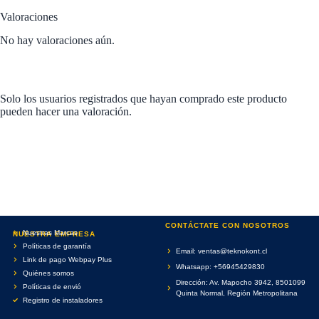
Valoraciones
No hay valoraciones aún.
Solo los usuarios registrados que hayan comprado este producto
pueden hacer una valoración.
CONTÁCTATE CON NOSOTROS
Nuestras Marcas
NUESTRA EMPRESA
Políticas de garantía
Email: ventas@teknokont.cl
Link de pago Webpay Plus
Whatsapp: +56945429830
Quiénes somos
Dirección: Av. Mapocho 3942, 8501099
Políticas de envió
Quinta Normal, Región Metropolitana
Registro de instaladores