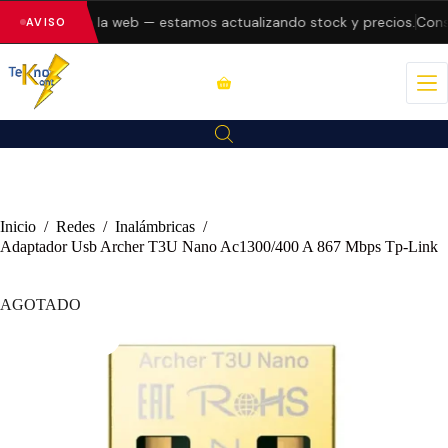
o errores en la web — estamos actualizando stock y precios.
Consul
AVISO
Inicio
/
Redes
/
Inalámbricas
/
Adaptador Usb Archer T3U Nano Ac1300/400 A 867 Mbps Tp-Link
AGOTADO