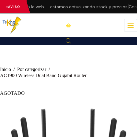
do errores en la web — estamos actualizando stock y precios.
Consu
AVISO
Inicio
/
Por categorizar
/
AC1900 Wireless Dual Band Gigabit Router
AGOTADO