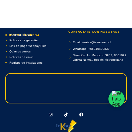
CONTÁCTATE CON NOSOTROS
Nuestras Marcas
NUESTRA EMPRESA
Políticas de garantía
Email: ventas@teknokont.cl
Link de pago Webpay Plus
Whatsapp: +56945429830
Quiénes somos
Dirección: Av. Mapocho 3942, 8501099
Políticas de envió
Quinta Normal, Región Metropolitana
Registro de instaladores