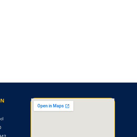
ON
cl
0
942,