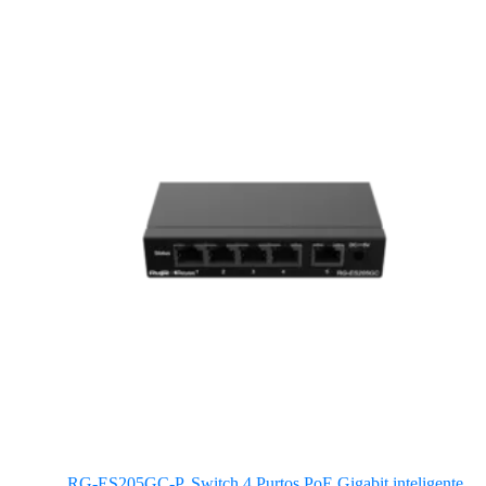
RG-ES205GC-P. Switch 4 Purtos PoE Gigabit inteligente