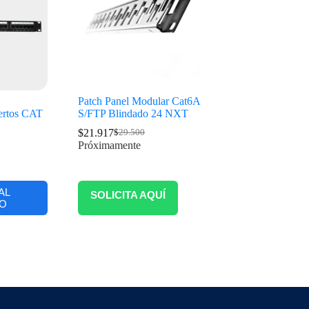
Patch Panel Modular Cat6A
ertos CAT
S/FTP Blindado 24 NXT
$
21.917
$
29.500
Próximamente
AL
SOLICITA AQUÍ
O