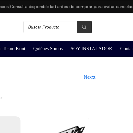
ios.
Consulta disponibilidad antes de comprar para evitar cancelaci
a Tekno Kont
Quiénes Somos
SOY INSTALADOR
Contac
Nexxt
os