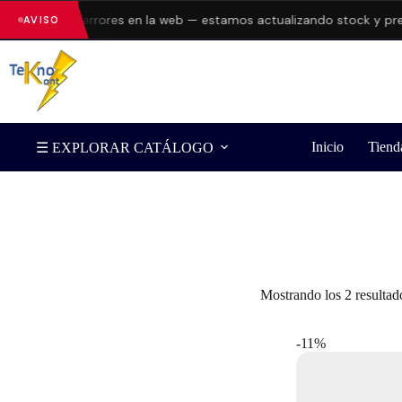
resentando errores en la web — estamos actualizando stock y prec
AVISO
Inicio
Tiend
☰ EXPLORAR CATÁLOGO
Filtrar por Marca
Mostrando los 2 resultad
-11%